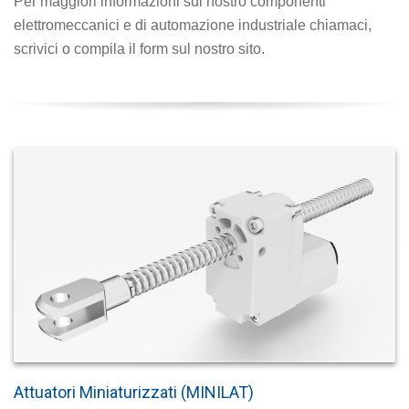
Per maggiori informazioni sui nostro componenti
elettromeccanici e di automazione industriale chiamaci,
Automazione Industriale
scrivici o compila il form sul nostro sito.
Attuatori Miniaturizzati (MINILAT)