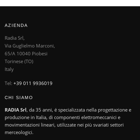
AZIENDA
Radia Srl,
Via Guglielmo Marconi,
65/A 10040 Piobesi
Torinese (TO)
Italy
Tel:
+39 011 9936019
CHI SIAMO
RADIA Srl
, da 35 anni, é specializzata nella progettazione e
produzione in Italia, di componenti elettromeccanici e
movimentazioni lineari, utilizzate nei più svariati settori
merceologici.